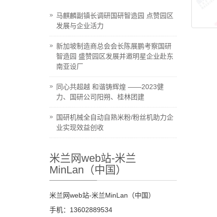
马麒麟副镇长调研国研智造园 点赞园区
发展与企业活力
新加坡制造商总会会长陈展鹏考察国研
智造园 盛赞园区发展并邀明星企业赴东
南亚设厂
同心共超越 和谐铸辉煌 ——2023健
力、国研公司阳朔、桂林团建
国研机械全自动自熟米粉/粉丝机助力企
业实现效益创收
米兰网web站-米兰
MinLan（中国）
米兰网web站-米兰MinLan（中国）
手机：13602889534