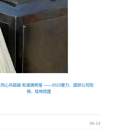
：
同心共超越 和谐铸辉煌 ——2023健力、国研公司阳
朔、桂林团建
06-14