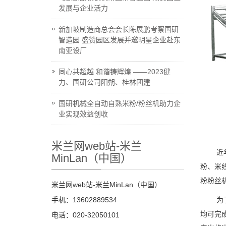
发展与企业活力
新加坡制造商总会会长陈展鹏考察国研
智造园 盛赞园区发展并邀明星企业赴东
南亚设厂
同心共超越 和谐铸辉煌 ——2023健
力、国研公司阳朔、桂林团建
国研机械全自动自熟米粉/粉丝机助力企
业实现效益创收
米兰网web站-米兰
近
MinLan（中国）
粉、米
粉粉丝
米兰网web站-米兰MinLan（中国）
手机：13602889534
为
均可完
电话：020-32050101