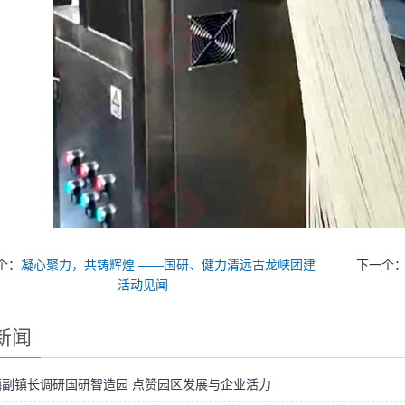
个：
凝心聚力，共铸辉煌 ——国研、健力清远古龙峡团建
下一个
活动见闻
新闻
麟副镇长调研国研智造园 点赞园区发展与企业活力