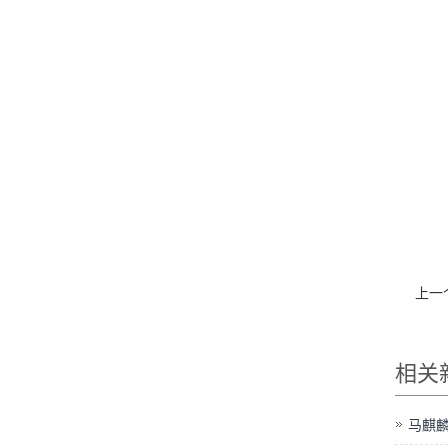
上一
相关
马麒