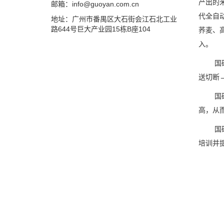
产出的
邮箱：info@guoyan.com.cn
代全自
地址：广州市番禺区大石街会江石北工业
路644号巨大产业园15栋B座104
荞麦、
入。
国
送切断
国
高，从
国
培训并