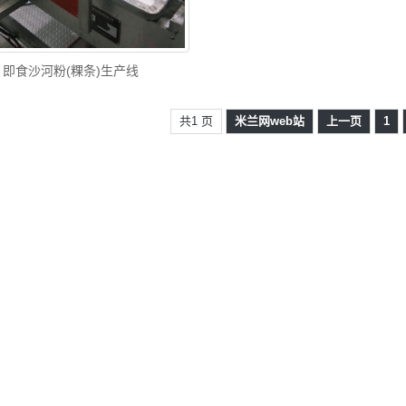
即食沙河粉(粿条)生产线
共1 页
米兰网web站
上一页
1