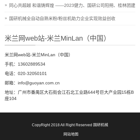
同心共超越 和谐铸辉煌 ——2023健力、国研公司阳朔、桂林团建
国研机械全自动自熟米粉/粉丝机助力企业实现效益创收
米兰网web站-米兰MinLan（中国）
米兰网web站-米兰MinLan（中国）
手机：13602889534
电话：020-32050101
邮箱：info@guoyan.com.cn
地址：广州市番禺区大石街会江石北工业路644号巨大产业园15栋B
座104
CopyRight 2018 All Right Reserved 国研机械
网站地图