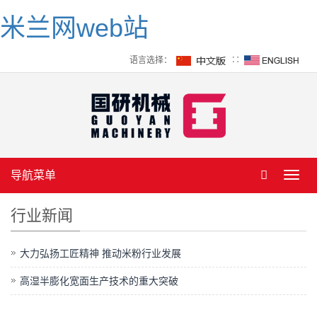
米兰网web站
语言选择：
∷
导航菜单
Toggl
navig
行业新闻
大力弘扬工匠精神 推动米粉行业发展
高湿半膨化宽面生产技术的重大突破