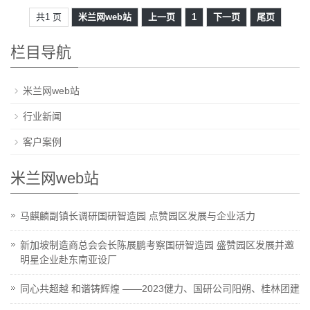
共1 页
米兰网web站
上一页
1
下一页
尾页
栏目导航
米兰网web站
行业新闻
客户案例
米兰网web站
马麒麟副镇长调研国研智造园 点赞园区发展与企业活力
新加坡制造商总会会长陈展鹏考察国研智造园 盛赞园区发展并邀
明星企业赴东南亚设厂
同心共超越 和谐铸辉煌 ——2023健力、国研公司阳朔、桂林团建