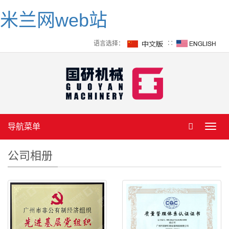
米兰网web站
语言选择：
∷
导航菜单
Toggl
navig
公司相册