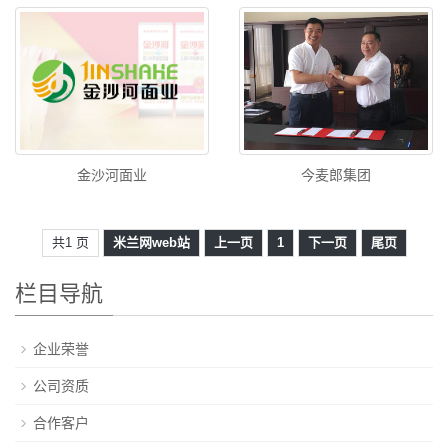
金沙河面业
今麦郎集团
共1 页
米兰网web站
上一页
1
下一页
尾页
栏目导航
企业荣誉
公司资质
合作客户