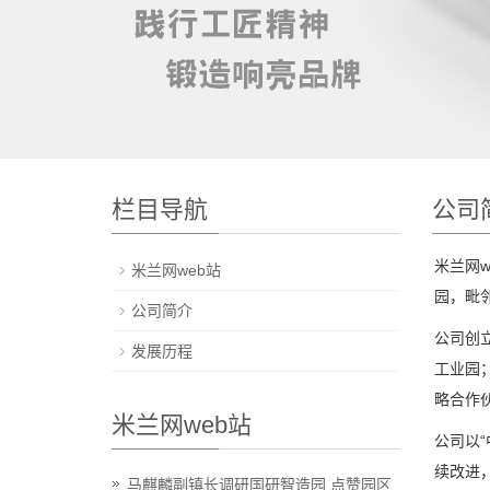
栏目导航
公司
米兰网w
米兰网web站
园，毗
公司简介
公司创
发展历程
工业园
略合作
米兰网web站
公司以
续改进
马麒麟副镇长调研国研智造园 点赞园区