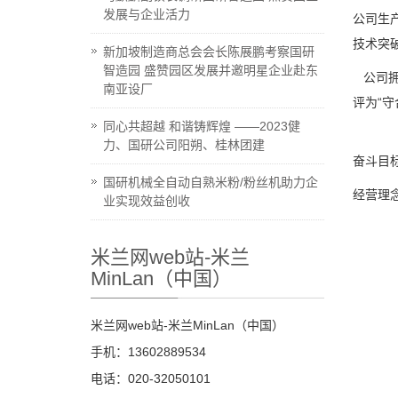
发展与企业活力
公司生
技术突
新加坡制造商总会会长陈展鹏考察国研
智造园 盛赞园区发展并邀明星企业赴东
公司拥
南亚设厂
评为“守
同心共超越 和谐铸辉煌 ——2023健
力、国研公司阳朔、桂林团建
奋斗目标
国研机械全自动自熟米粉/粉丝机助力企
经营理
业实现效益创收
米兰网web站-米兰
MinLan（中国）
米兰网web站-米兰MinLan（中国）
手机：13602889534
电话：020-32050101