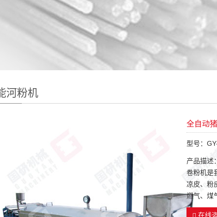
能河粉机
全自动
型号：GY-
产品描述
卷粉机是
凉皮、粉
燃气、煤
在线