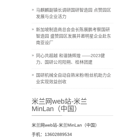
马麒麟副镇长调研国研智造园 点赞园区
发展与企业活力
新加坡制造商总会会长陈展鹏考察国研
智造园 盛赞园区发展并邀明星企业赴东
南亚设厂
同心共超越 和谐铸辉煌 ——2023健
力、国研公司阳朔、桂林团建
国研机械全自动自熟米粉/粉丝机助力企
业实现效益创收
米兰网web站-米兰
MinLan（中国）
米兰网web站-米兰MinLan（中国）
手机：13602889534