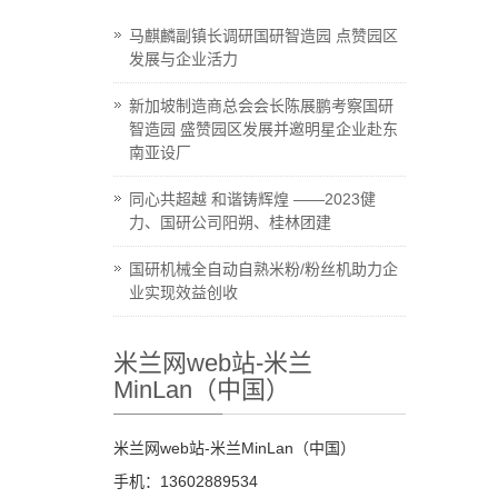
马麒麟副镇长调研国研智造园 点赞园区
发展与企业活力
新加坡制造商总会会长陈展鹏考察国研
智造园 盛赞园区发展并邀明星企业赴东
南亚设厂
同心共超越 和谐铸辉煌 ——2023健
力、国研公司阳朔、桂林团建
国研机械全自动自熟米粉/粉丝机助力企
业实现效益创收
米兰网web站-米兰
MinLan（中国）
米兰网web站-米兰MinLan（中国）
手机：13602889534