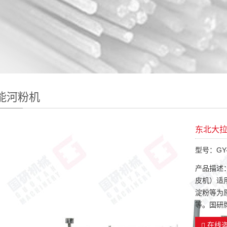
能河粉机
东北大
型号：GY-
产品描述
皮机）适
淀粉等为
等。国研
在线